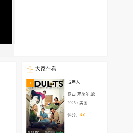
大家在看
成年人
1
露西·弗莱尔,欧文·蒂勒,Malik Elassal,阿米塔·饶,Jack Innanen
2025 / 美国
评分：
0.0