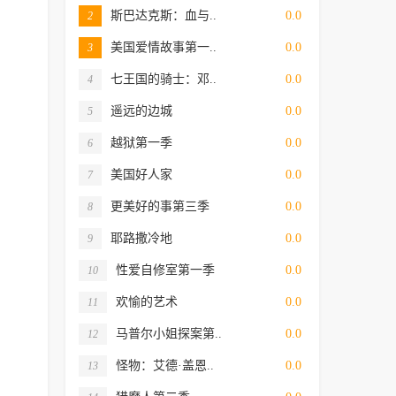
斯巴达克斯：血与..
0.0
2
美国爱情故事第一..
0.0
3
七王国的骑士：邓..
0.0
4
遥远的边城
0.0
5
越狱第一季
0.0
6
美国好人家
0.0
7
更美好的事第三季
0.0
8
耶路撒冷地
0.0
9
性爱自修室第一季
0.0
10
欢愉的艺术
0.0
11
马普尔小姐探案第..
0.0
12
怪物：艾德·盖恩..
0.0
13