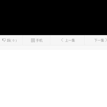
踩(
0
)
手机
上一集
下一集