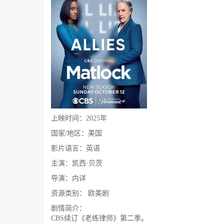
上映时间：2025年
国家/地区：美国
影片语言：英语
主演：凯西·贝茨
导演：内详
资源类别： 欧美剧
剧情简介：
CBS续订《老练律师》第二季。