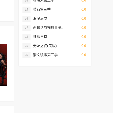
猎魔人第二季
0.0
14
黄石第三季
0.0
15
浪漫满屋
0.0
16
两句话恐怖故事第..
0.0
17
神探亨特
0.0
18
无耻之徒(美版)..
0.0
19
繁文琐事第二季
0.0
20