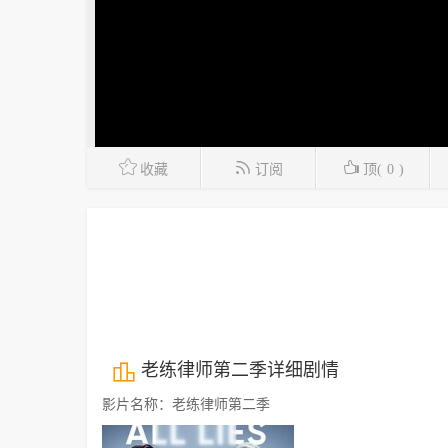
收藏
订阅
顶(
0
)
老练律师第二季详细剧情
影片名称：老练律师第二季