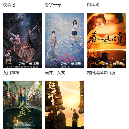
夜语记
警字一号
御廷谣
更新至第18集
更新至第16集
更新至第14集
九门2026
天才，女友
寒阳风起春山境