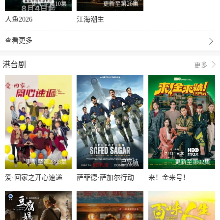
更新至第10集
更新至第26集
人鱼2026
江海潮生
查看更多
港台剧
更多
更新至第2868集
已完结
更新至第02集
爱·回家之开心速递
萨菲德·萨加尔行动
来！金来号！