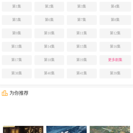
第1集
第2集
第3集
第4集
第5集
第6集
第7集
第8集
第9集
第10集
第11集
第12集
第13集
第14集
第15集
第16集
第17集
第18集
第19集
更多剧集
第38集
第40集
第41集
第39集
为你推荐