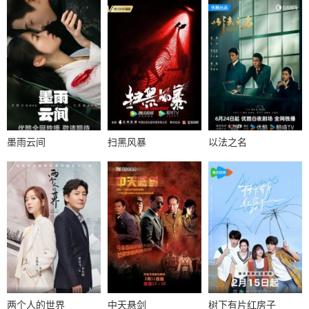
墨雨云间
扫黑风暴
以法之名
两个人的世界
中天悬剑
树下有片红房子