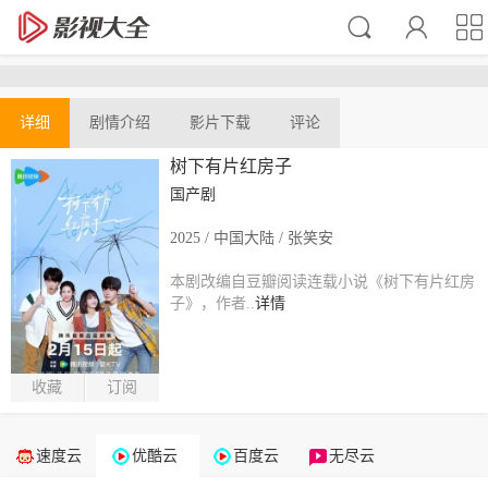
详细
剧情介绍
影片下载
评论
树下有片红房子
国产剧
2025 / 中国大陆 / 张笑安
本剧改编自豆瓣阅读连载小说《树下有片红房
子》，作者..
详情
收藏
订阅
速度云
优酷云
百度云
无尽云