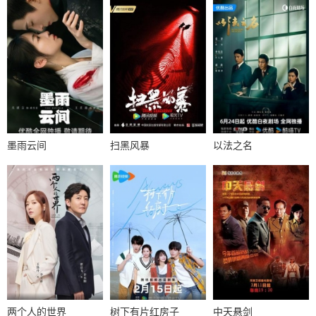
墨雨云间
扫黑风暴
以法之名
两个人的世界
树下有片红房子
中天悬剑