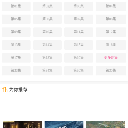
第01集
第02集
第03集
第04集
第05集
第06集
第07集
第08集
第09集
第10集
第11集
第12集
第13集
第14集
第15集
第16集
第17集
第18集
第19集
更多剧集
第33集
第34集
第36集
第35集
为你推荐