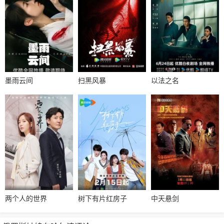
墨雨云间
扫黑风暴
以法之名
两个人的世界
树下有片红房子
中天悬剑