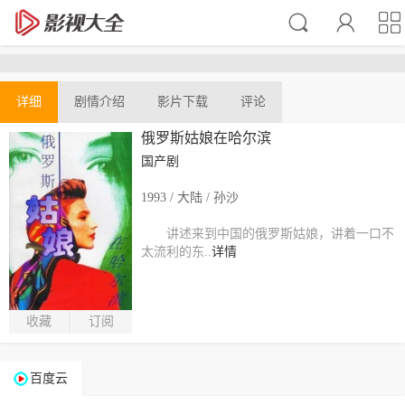
详细
剧情介绍
影片下载
评论
俄罗斯姑娘在哈尔滨
国产剧
1993 / 大陆 / 孙沙
讲述来到中国的俄罗斯姑娘，讲着一口不
太流利的东..
详情
收藏
订阅
百度云