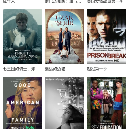
成年人
斯巴达克斯：血与沙第一季
美国爱情故事第一季
七王国的骑士：邓肯与伊戈第一季
遥远的边城
越狱第一季