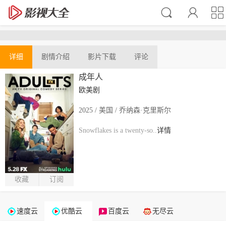
详细
剧情介绍
影片下载
评论
成年人
欧美剧
2025 / 美国 / 乔纳森·克里斯尔
Snowflakes is a twenty-so..
详情
收藏
订阅
速度云
优酷云
百度云
无尽云