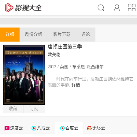
详细
剧情介绍
影片下载
评论
唐顿庄园第三季
欧美剧
2012 / 英国 / 布莱恩·派西维尔
时代在向前行进，唐顿庄园则依然维持它
表面的平静..
详情
收藏
订阅
速度云
八戒云
百度云
无尽云