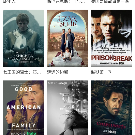
成年人
斯巴达克斯：血与沙第一季
美国爱情故事第一季
七王国的骑士：邓肯与伊戈第一季
遥远的边城
越狱第一季