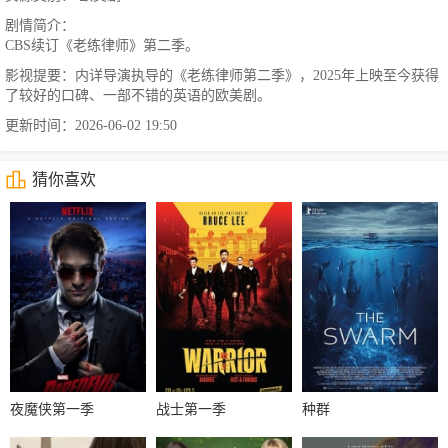
剧情简介：
CBS续订《老练律师》第二季。
影视提要：内详导演执导的《老练律师第二季》，2025年上映至今获得
了较好的口碑、一部不错的英语的欧美剧。
更新时间：2026-06-02 19:50
猜你喜欢
夜魔侠第一季
战士第一季
种群