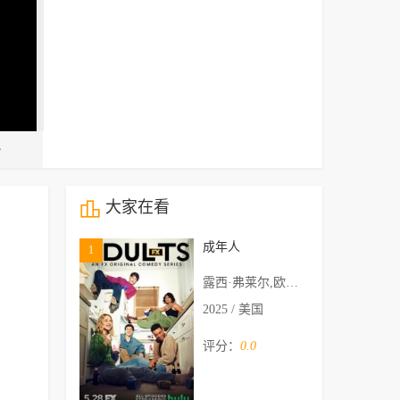
大家在看
成年人
1
露西·弗莱尔,欧文·蒂勒,Malik Elassal,阿米塔·饶,Jack Innanen
2025 / 美国
评分：
0.0