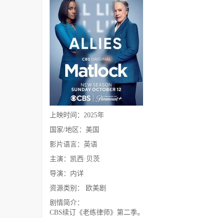
上映时间：2025年
国家/地区：美国
影片语言：英语
主演：凯西·贝茨
导演：内详
资源类别： 欧美剧
剧情简介：
CBS续订《老练律师》第二季。