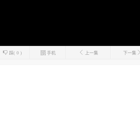
踩(
0
)
手机
上一集
下一集