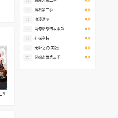
猎魔人第二季
0.0
14
黄石第三季
0.0
15
浪漫满屋
0.0
16
两句话恐怖故事第..
0.0
17
神探亨特
0.0
18
无耻之徒(美版)..
0.0
19
保姆杰茜第三季
0.0
20
三季