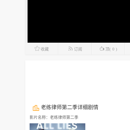
收藏
订阅
顶(
0
)
老练律师第二季详细剧情
影片名称：老练律师第二季