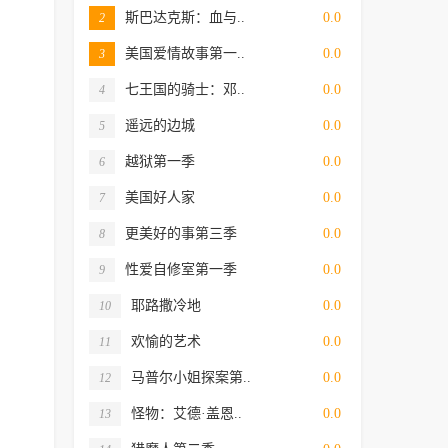
斯巴达克斯：血与..
0.0
2
美国爱情故事第一..
0.0
3
七王国的骑士：邓..
0.0
4
遥远的边城
0.0
5
越狱第一季
0.0
6
美国好人家
0.0
7
更美好的事第三季
0.0
8
性爱自修室第一季
0.0
9
耶路撒冷地
0.0
10
欢愉的艺术
0.0
11
马普尔小姐探案第..
0.0
12
怪物：艾德·盖恩..
0.0
13