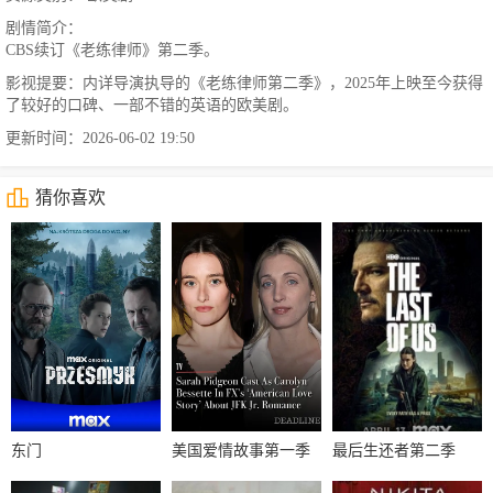
剧情简介：
CBS续订《老练律师》第二季。
影视提要：内详导演执导的《老练律师第二季》，2025年上映至今获得
了较好的口碑、一部不错的英语的欧美剧。
更新时间：2026-06-02 19:50
猜你喜欢
东门
美国爱情故事第一季
最后生还者第二季