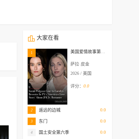
大家在看
美国爱情故事第一季
1
萨拉·皮金
2026 / 美国
评分：
0.0
遥远的边城
0.0
2
东门
0.0
3
国土安全第六季
0.0
4