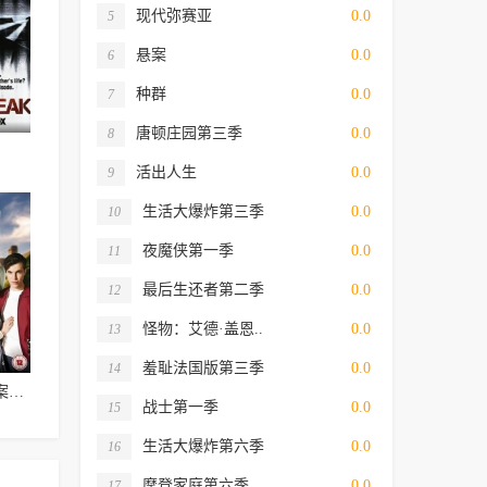
现代弥赛亚
0.0
5
悬案
0.0
6
种群
0.0
7
唐顿庄园第三季
0.0
8
活出人生
0.0
9
生活大爆炸第三季
0.0
10
夜魔侠第一季
0.0
11
最后生还者第二季
0.0
12
怪物：艾德·盖恩..
0.0
13
羞耻法国版第三季
0.0
14
马普尔小姐探案第六季
战士第一季
0.0
15
生活大爆炸第六季
0.0
16
摩登家庭第六季
0.0
17