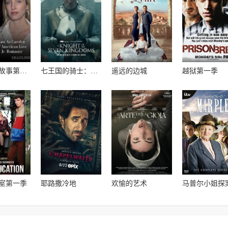
美国爱情故事第一季
七王国的骑士：邓肯与伊戈第一季
遥远的边城
越狱第一季
室第一季
耶路撒冷地
欢愉的艺术