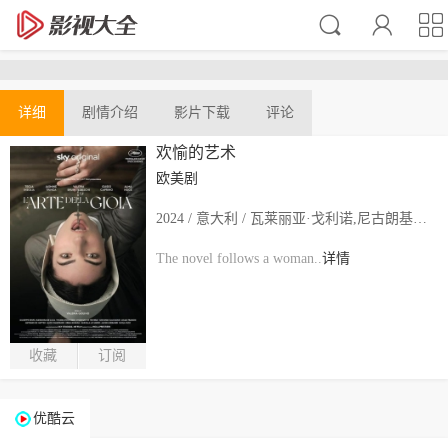
详细
剧情介绍
影片下载
评论
欢愉的艺术
欧美剧
2024 / 意大利 / 瓦莱丽亚·戈利诺,尼古朗基罗·杰洛米尼
The novel follows a woman..
详情
收藏
订阅
优酷云