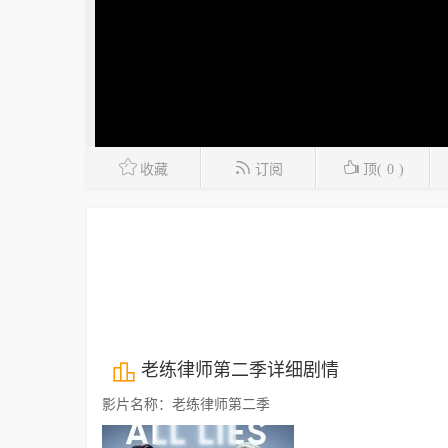
收藏
订阅
顶(
0
)
老练律师第二季详细剧情
影片名称：老练律师第二季