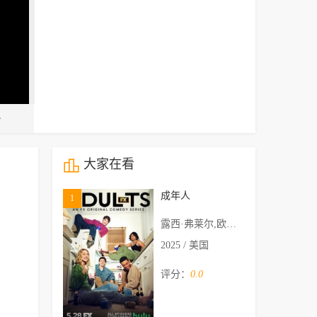
大家在看
成年人
1
露西·弗莱尔,欧文·蒂勒,Malik Elassal,阿米塔·饶,Jack Innanen
2025 / 美国
评分：
0.0