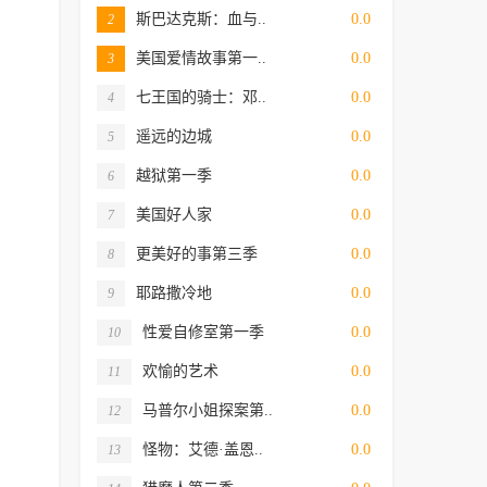
斯巴达克斯：血与..
0.0
2
美国爱情故事第一..
0.0
3
七王国的骑士：邓..
0.0
4
遥远的边城
0.0
5
越狱第一季
0.0
6
美国好人家
0.0
7
更美好的事第三季
0.0
8
耶路撒冷地
0.0
9
性爱自修室第一季
0.0
10
欢愉的艺术
0.0
11
马普尔小姐探案第..
0.0
12
怪物：艾德·盖恩..
0.0
13