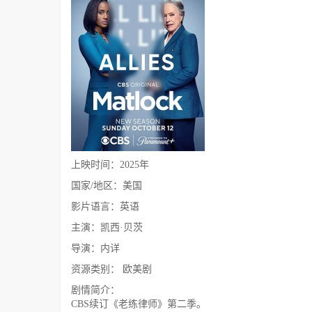
上映时间：2025年
国家/地区：美国
影片语言：英语
主演：凯西·贝茨
导演：内详
资源类别： 欧美剧
剧情简介：
CBS续订《老练律师》第二季。