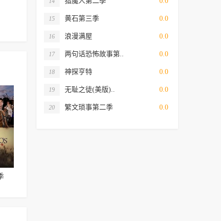
猎魔人第二季
0.0
14
黄石第三季
0.0
15
浪漫满屋
0.0
16
两句话恐怖故事第..
0.0
17
神探亨特
0.0
18
无耻之徒(美版)..
0.0
19
繁文琐事第二季
0.0
20
季