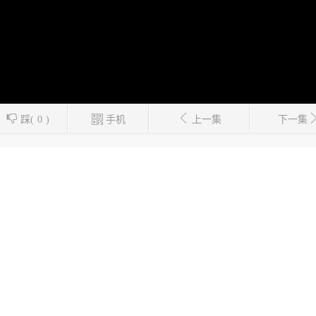
踩(
0
)
手机
上一集
下一集