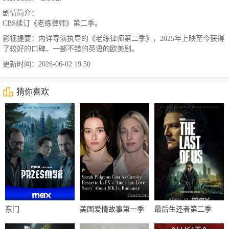
剧情简介：
CBS续订《老练律师》第二季。
影视提要：内详导演执导的《老练律师第二季》，2025年上映至今获得
了较好的口碑、一部不错的英语的欧美剧。
更新时间：2026-06-02 19:50
猜你喜欢
东门
美国爱情故事第一季
最后生还者第二季