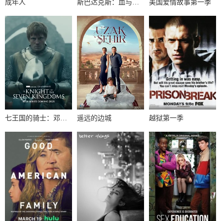
成年人
斯巴达克斯：血与沙第一季
美国爱情故事第一季
七王国的骑士：邓肯与伊戈第一季
遥远的边城
越狱第一季