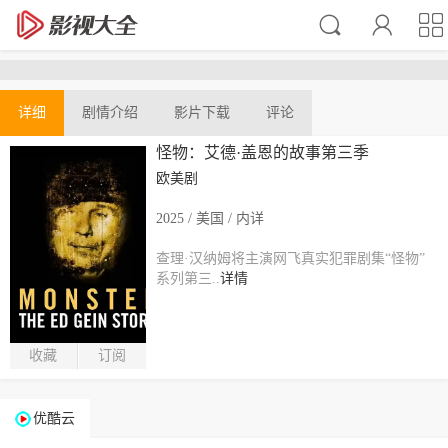
详细
剧情介绍
影片下载
评论
怪物：艾德·盖恩的故事第三季
欧美剧
2025 / 美国 / 内详
查理·汉纳姆将主演网飞真实犯罪剧集“怪物”
系列第三..
详情
收藏
订阅
优酷云