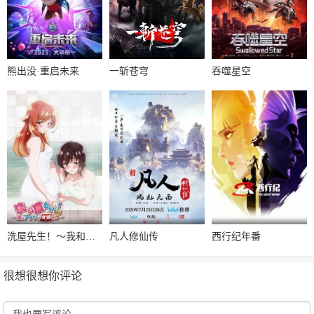
熊出没·重启未来
一斩苍穹
吞噬星空
洗屋先生！～我和那家伙在女浴池！?～
凡人修仙传
西行纪年番
很想很想你评论