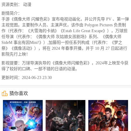
资源类别： 动漫
剧情简介：
手游《偶像大师 闪耀色彩》宣布电视动画化，并公开先导 PV 、第一弹
主视觉图。主要制作人员、主演声优，该作由 Polygon Pictures 负责制
作（代表作：《大雪海的卡纳》《Estab Life Great Escape》），万球担
任导演（代表作：《偶像大师 灰姑娘女孩剧场》系列、《偶像大师
SideM 事出有因Mini!》）,加藤阳一担任系列构成（代表作：《梦之
祭》《偶像活动》），将在 2024 年春季开播，并于 10 月 27 日起进行
影院先行上映！
影视提要：万球导演执导的《偶像大师闪耀色彩》，2024年上映至今获
得了较好的口碑、一部不错的日语的动漫。
更新时间：2024-06-23 23:30
猜你喜欢