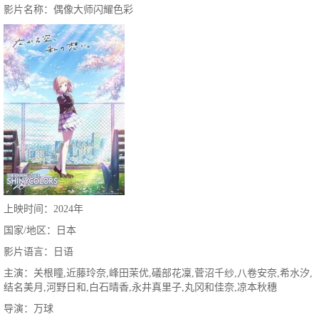
影片名称：偶像大师闪耀色彩
上映时间：2024年
国家/地区：日本
影片语言：日语
主演：关根瞳,近藤玲奈,峰田茉优,礒部花凜,菅沼千纱,八卷安奈,希水汐,
结名美月,河野日和,白石晴香,永井真里子,丸冈和佳奈,凉本秋穗
导演：万球