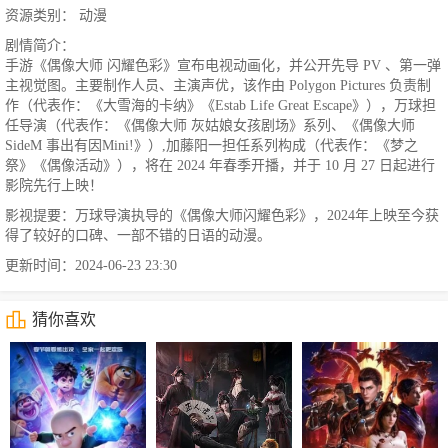
资源类别： 动漫
剧情简介：
手游《偶像大师 闪耀色彩》宣布电视动画化，并公开先导 PV 、第一弹
主视觉图。主要制作人员、主演声优，该作由 Polygon Pictures 负责制
作（代表作：《大雪海的卡纳》《Estab Life Great Escape》），万球担
任导演（代表作：《偶像大师 灰姑娘女孩剧场》系列、《偶像大师
SideM 事出有因Mini!》）,加藤阳一担任系列构成（代表作：《梦之
祭》《偶像活动》），将在 2024 年春季开播，并于 10 月 27 日起进行
影院先行上映！
影视提要：万球导演执导的《偶像大师闪耀色彩》，2024年上映至今获
得了较好的口碑、一部不错的日语的动漫。
更新时间：2024-06-23 23:30
猜你喜欢