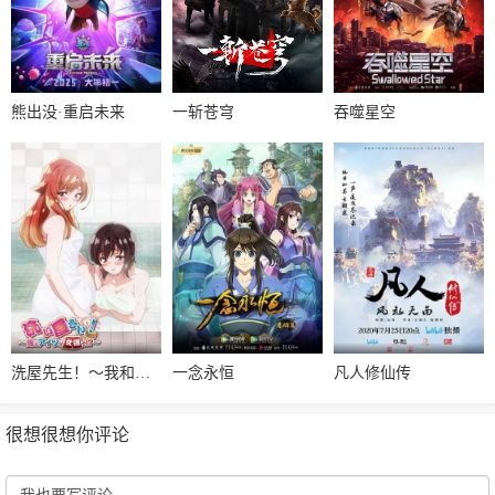
熊出没·重启未来
一斩苍穹
吞噬星空
洗屋先生！～我和那家伙在女浴池！?～
一念永恒
凡人修仙传
很想很想你评论