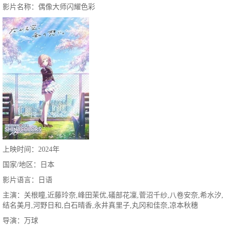
影片名称：偶像大师闪耀色彩
上映时间：2024年
国家/地区：日本
影片语言：日语
主演：关根瞳,近藤玲奈,峰田茉优,礒部花凜,菅沼千纱,八卷安奈,希水汐,
结名美月,河野日和,白石晴香,永井真里子,丸冈和佳奈,凉本秋穗
导演：万球