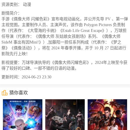
资源类别： 动漫
剧情简介：
手游《偶像大师 闪耀色彩》宣布电视动画化，并公开先导 PV 、第一弹
主视觉图。主要制作人员、主演声优，该作由 Polygon Pictures 负责制
作（代表作：《大雪海的卡纳》《Estab Life Great Escape》），万球担
任导演（代表作：《偶像大师 灰姑娘女孩剧场》系列、《偶像大师
SideM 事出有因Mini!》）,加藤阳一担任系列构成（代表作：《梦之
祭》《偶像活动》），将在 2024 年春季开播，并于 10 月 27 日起进行
影院先行上映！
影视提要：万球导演执导的《偶像大师闪耀色彩》，2024年上映至今获
得了较好的口碑、一部不错的日语的动漫。
更新时间：2024-06-23 23:30
猜你喜欢