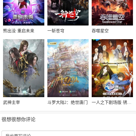
熊出没·重启未来
一斩苍穹
吞噬星空
武神主宰
斗罗大陆2：绝世唐门
一人之下剧场版·锈铁重现
很想很想你评论