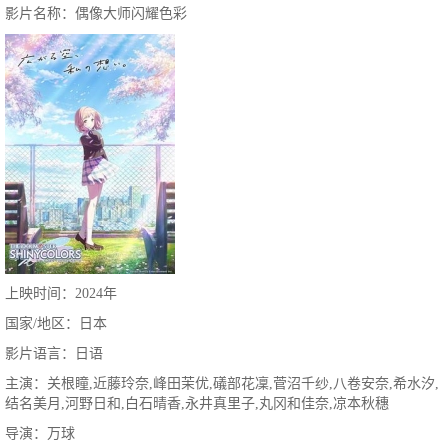
影片名称：偶像大师闪耀色彩
上映时间：2024年
国家/地区：日本
影片语言：日语
主演：关根瞳,近藤玲奈,峰田茉优,礒部花凜,菅沼千纱,八卷安奈,希水汐,
结名美月,河野日和,白石晴香,永井真里子,丸冈和佳奈,凉本秋穗
导演：万球