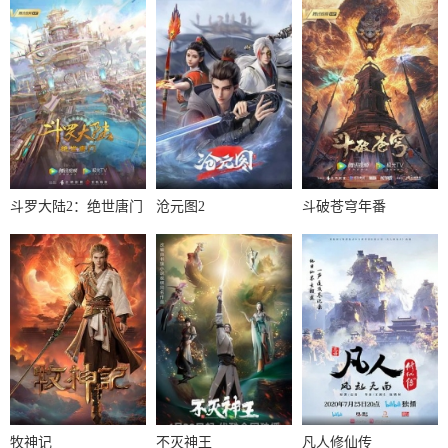
斗罗大陆2：绝世唐门
沧元图2
斗破苍穹年番
牧神记
不灭神王
凡人修仙传