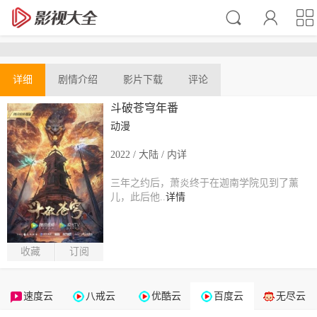
详细
剧情介绍
影片下载
评论
斗破苍穹年番
动漫
2022 / 大陆 / 内详
三年之约后，萧炎终于在迦南学院见到了薰
儿，此后他..
详情
收藏
订阅
速度云
八戒云
优酷云
百度云
无尽云