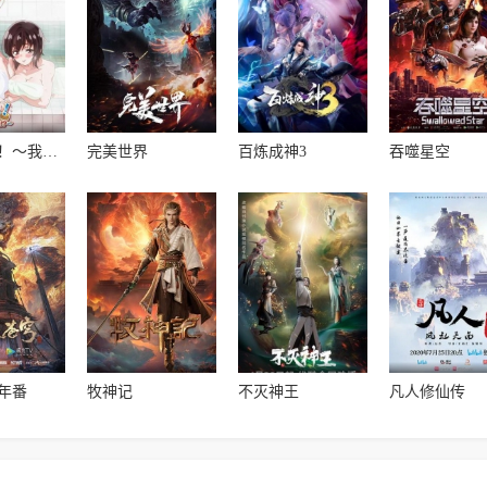
洗屋先生！～我和那家伙在女浴池！?～
完美世界
百炼成神3
吞噬星空
年番
牧神记
不灭神王
凡人修仙传