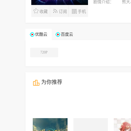
剧情介绍：
熊大、熊
收藏
订阅
手机
优酷云
百度云
720P
为你推荐