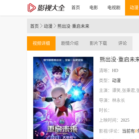
首页
电影
电视剧
动漫
首页
动漫
熊出没·重启未来
视频
详细
剧情介绍
影片下载
评论
熊出没·重启未
清晰：
HD
类型：
动漫
主演：谭笑,张秉君,
导演：林永长
时长：
上映时间：
2025
影视/评论：
当前有
0