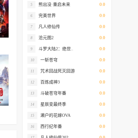
熊出没·重启未来
0.0
5
完美世界
0.0
6
凡人修仙传
0.0
7
沧元图2
0.0
8
斗罗大陆2：绝世..
0.0
9
一斩苍穹
0.0
10
咒术回战死灭回游
0.0
11
百炼成神3
0.0
12
斗破苍穹年番
0.0
13
星辰变最终季
0.0
14
濑户的花嫁OVA
0.0
15
西行纪年番
0.0
16
凡人修仙传202..
0.0
17