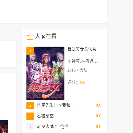
大家在看
舞法天女朵法拉
1
苗钟真,林丹妮,王陈怡娴,陈柯帆,黄莺
2016 / 大陆
评分：
0.0
洗屋先生！～我和..
0.0
2
吞噬星空
0.0
3
斗罗大陆2：绝世..
0.0
4