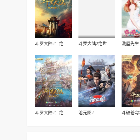
斗罗大陆2：绝世唐门2023
斗罗大陆2绝世唐门第6季·动态漫
斗罗大陆2：绝世唐门
沧元图2
斗破苍穹