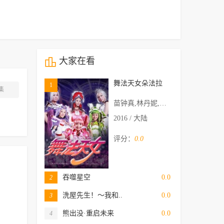
大家在看
舞法天女朵法拉
1
集
苗钟真,林丹妮,王陈怡娴,陈柯帆,黄莺
2016 / 大陆
评分：
0.0
吞噬星空
0.0
2
洗屋先生！～我和..
0.0
3
熊出没·重启未来
0.0
4