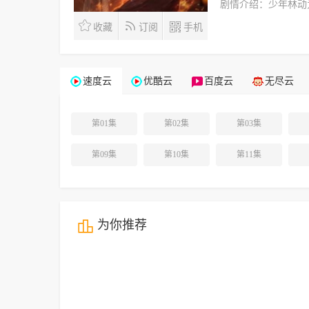
剧情介绍：
少年林动
收藏
订阅
手机
速度云
优酷云
百度云
无尽云
第01集
第02集
第03集
第09集
第10集
第11集
为你推荐