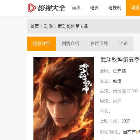
首页
电影
电视剧
动漫
首页
动漫
武动乾坤第五季
视频
详细
剧情介绍
影片下载
评论
武动乾坤第五季
清晰：
已完结
类型：
动漫
主演：萧清源 KIYO
导演：内详
时长：
上映时间：
2025
影视/评论：
当前有
0