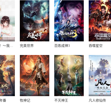
洗屋先生！～我和那家伙在女浴池！?～
完美世界
百炼成神3
吞噬星空
年番
牧神记
不灭神王
凡人修仙传