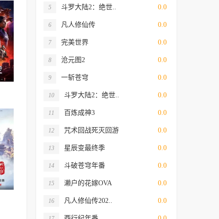
斗罗大陆2：绝世..
0.0
5
凡人修仙传
0.0
6
完美世界
0.0
7
沧元图2
0.0
8
一斩苍穹
0.0
9
斗罗大陆2：绝世..
0.0
10
百炼成神3
0.0
11
咒术回战死灭回游
0.0
12
星辰变最终季
0.0
13
斗破苍穹年番
0.0
14
濑户的花嫁OVA
0.0
15
凡人修仙传202..
0.0
16
西行纪年番
0.0
17