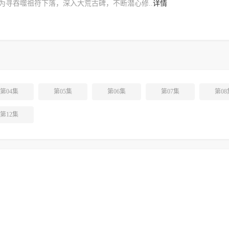
为寻吞噬祖符下落，深入大荒古碑，不断潜心修..
详情
第04集
第05集
第06集
第07集
第08
第12集