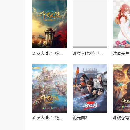
斗罗大陆2：绝世唐门2023
斗罗大陆2绝世唐门第6季·动态漫
斗罗大陆2：绝世唐门
沧元图2
斗破苍穹