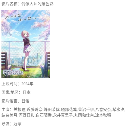
影片名称：偶像大师闪耀色彩
上映时间：2024年
国家/地区：日本
影片语言：日语
主演：关根瞳,近藤玲奈,峰田茉优,礒部花凜,菅沼千纱,八卷安奈,希水汐,
结名美月,河野日和,白石晴香,永井真里子,丸冈和佳奈,凉本秋穗
导演：万球