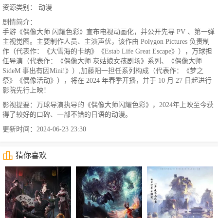
资源类别： 动漫
剧情简介：
手游《偶像大师 闪耀色彩》宣布电视动画化，并公开先导 PV 、第一弹
主视觉图。主要制作人员、主演声优，该作由 Polygon Pictures 负责制
作（代表作：《大雪海的卡纳》《Estab Life Great Escape》），万球担
任导演（代表作：《偶像大师 灰姑娘女孩剧场》系列、《偶像大师
SideM 事出有因Mini!》）,加藤阳一担任系列构成（代表作：《梦之
祭》《偶像活动》），将在 2024 年春季开播，并于 10 月 27 日起进行
影院先行上映！
影视提要：万球导演执导的《偶像大师闪耀色彩》，2024年上映至今获
得了较好的口碑、一部不错的日语的动漫。
更新时间：2024-06-23 23:30
猜你喜欢