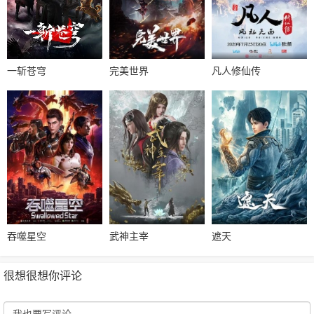
一斩苍穹
完美世界
凡人修仙传
吞噬星空
武神主宰
遮天
很想很想你评论