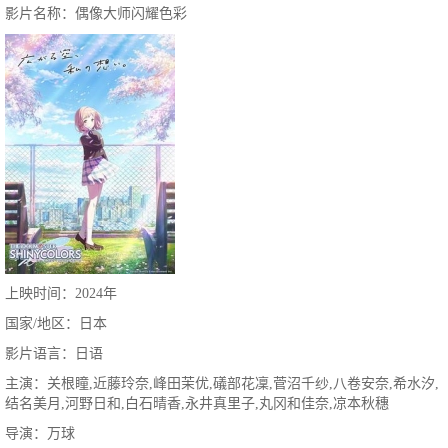
影片名称：偶像大师闪耀色彩
上映时间：2024年
国家/地区：日本
影片语言：日语
主演：关根瞳,近藤玲奈,峰田茉优,礒部花凜,菅沼千纱,八卷安奈,希水汐,
结名美月,河野日和,白石晴香,永井真里子,丸冈和佳奈,凉本秋穗
导演：万球