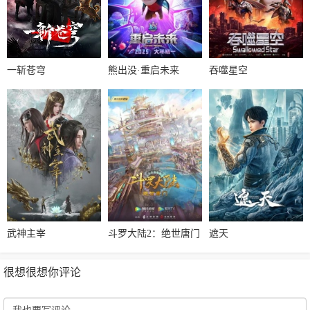
一斩苍穹
熊出没·重启未来
吞噬星空
武神主宰
斗罗大陆2：绝世唐门
遮天
很想很想你评论