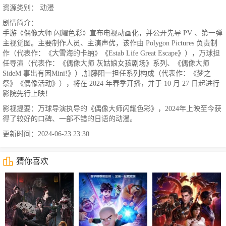
资源类别： 动漫
剧情简介：
手游《偶像大师 闪耀色彩》宣布电视动画化，并公开先导 PV 、第一弹
主视觉图。主要制作人员、主演声优，该作由 Polygon Pictures 负责制
作（代表作：《大雪海的卡纳》《Estab Life Great Escape》），万球担
任导演（代表作：《偶像大师 灰姑娘女孩剧场》系列、《偶像大师
SideM 事出有因Mini!》）,加藤阳一担任系列构成（代表作：《梦之
祭》《偶像活动》），将在 2024 年春季开播，并于 10 月 27 日起进行
影院先行上映！
影视提要：万球导演执导的《偶像大师闪耀色彩》，2024年上映至今获
得了较好的口碑、一部不错的日语的动漫。
更新时间：2024-06-23 23:30
猜你喜欢