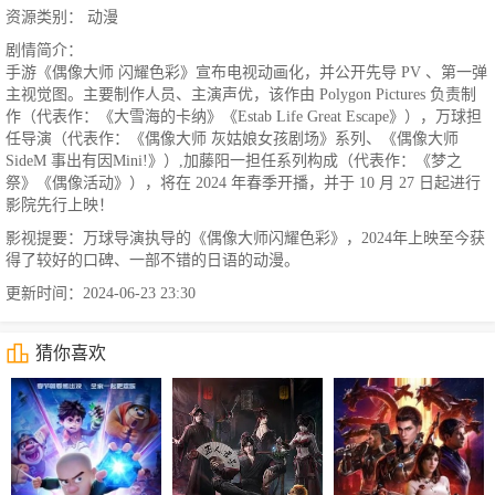
资源类别： 动漫
剧情简介：
手游《偶像大师 闪耀色彩》宣布电视动画化，并公开先导 PV 、第一弹
主视觉图。主要制作人员、主演声优，该作由 Polygon Pictures 负责制
作（代表作：《大雪海的卡纳》《Estab Life Great Escape》），万球担
任导演（代表作：《偶像大师 灰姑娘女孩剧场》系列、《偶像大师
SideM 事出有因Mini!》）,加藤阳一担任系列构成（代表作：《梦之
祭》《偶像活动》），将在 2024 年春季开播，并于 10 月 27 日起进行
影院先行上映！
影视提要：万球导演执导的《偶像大师闪耀色彩》，2024年上映至今获
得了较好的口碑、一部不错的日语的动漫。
更新时间：2024-06-23 23:30
猜你喜欢