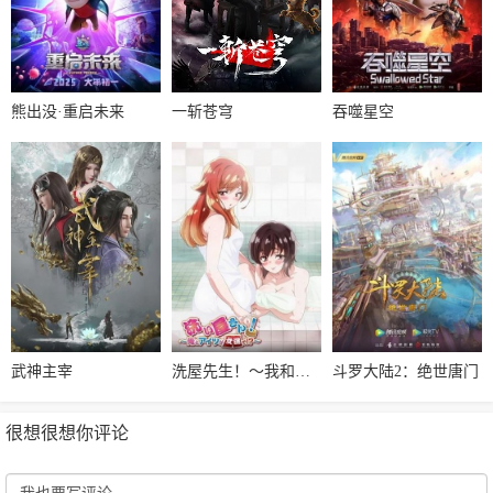
熊出没·重启未来
一斩苍穹
吞噬星空
武神主宰
洗屋先生！～我和那家伙在女浴池！?～
斗罗大陆2：绝世唐门
很想很想你评论