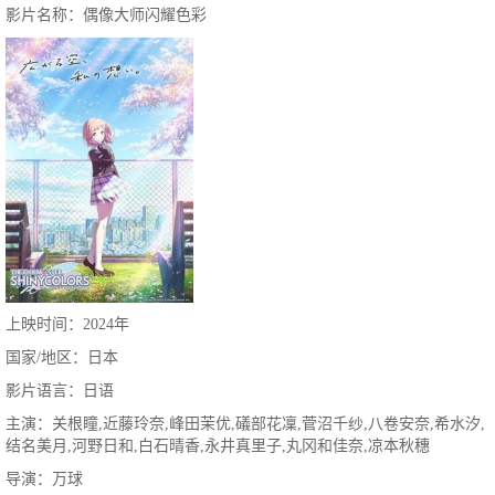
影片名称：偶像大师闪耀色彩
上映时间：2024年
国家/地区：日本
影片语言：日语
主演：关根瞳,近藤玲奈,峰田茉优,礒部花凜,菅沼千纱,八卷安奈,希水汐,
结名美月,河野日和,白石晴香,永井真里子,丸冈和佳奈,凉本秋穗
导演：万球