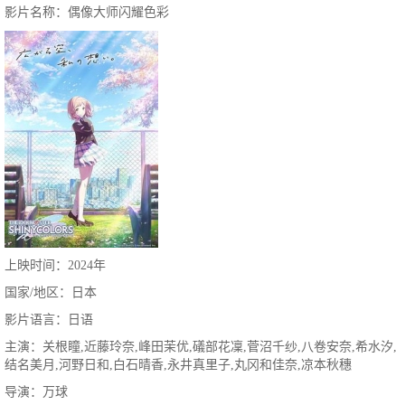
影片名称：偶像大师闪耀色彩
上映时间：2024年
国家/地区：日本
影片语言：日语
主演：关根瞳,近藤玲奈,峰田茉优,礒部花凜,菅沼千纱,八卷安奈,希水汐,
结名美月,河野日和,白石晴香,永井真里子,丸冈和佳奈,凉本秋穗
导演：万球