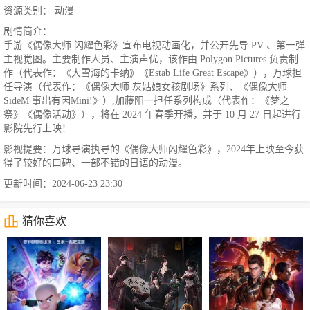
资源类别： 动漫
剧情简介：
手游《偶像大师 闪耀色彩》宣布电视动画化，并公开先导 PV 、第一弹
主视觉图。主要制作人员、主演声优，该作由 Polygon Pictures 负责制
作（代表作：《大雪海的卡纳》《Estab Life Great Escape》），万球担
任导演（代表作：《偶像大师 灰姑娘女孩剧场》系列、《偶像大师
SideM 事出有因Mini!》）,加藤阳一担任系列构成（代表作：《梦之
祭》《偶像活动》），将在 2024 年春季开播，并于 10 月 27 日起进行
影院先行上映！
影视提要：万球导演执导的《偶像大师闪耀色彩》，2024年上映至今获
得了较好的口碑、一部不错的日语的动漫。
更新时间：2024-06-23 23:30
猜你喜欢