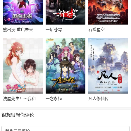
熊出没·重启未来
一斩苍穹
吞噬星空
洗屋先生！～我和那家伙在女浴池！?～
一念永恒
凡人修仙传
很想很想你评论