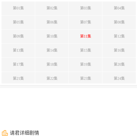
第01集
第02集
第03集
第04集
第05集
第06集
第07集
第08集
第09集
第10集
第11集
第12集
第13集
第14集
第15集
第16集
第17集
第18集
第19集
第20集
第21集
第22集
第23集
第24集
第25集
第26集
第27集
第28集
第29集
第30集
第31集
第32集
第33集
第34集
第35集
第36集
请君详细剧情