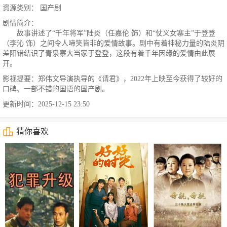
资源类别： 国产剧
剧情简介：
故事讲述了“千年将军”陆炎（任嘉伦 饰）和“仗义女寨主”于登登
（李沁 饰）之间令人啼笑皆非的爱情故事。剧中有着神秘力量的陆炎阴
差阳错结识了青泉寨大当家于登登，这段有着千年因缘的爱情由此展
开。
影视提要：郑伟文导演执导的《请君》，2022年上映至今获得了较好的
口碑、一部不错的国语的国产剧。
更新时间：2025-12-15 23:50
猜你喜欢