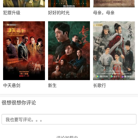
犯罪升级
好好的时光
母亲，母亲
中天悬剑
新生
长歌行
很想很想你评论