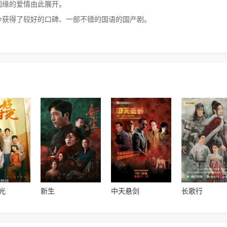
因缘的爱情由此展开。
至今获得了较好的口碑、一部不错的国语的国产剧。
光
新生
中天悬剑
长歌行