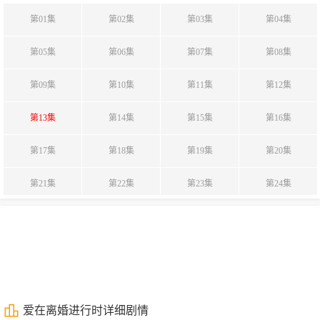
第01集
第02集
第03集
第04集
第05集
第06集
第07集
第08集
第09集
第10集
第11集
第12集
第13集
第14集
第15集
第16集
第17集
第18集
第19集
第20集
第21集
第22集
第23集
第24集
第25集
第26集
第27集
第28集
第29集
第30集
第31集
爱在离婚进行时详细剧情