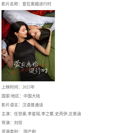
影片名称：爱在离婚进行时
上映时间：2025年
国家/地区：中国大陆
影片语言：汉语普通话
主演：任世豪,李星瑶,李之繁,史芮伊,庄景涵
导演：刘坦
资源类别： 国产剧