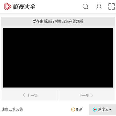
爱在离婚进行时第02集在线观看
上一集
下一集
速度云第02集
刷新
速度云