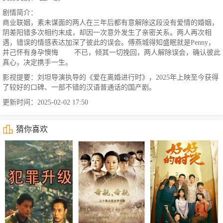
剧情简介：
商业联姻，素未谋面的两人在三年后都有意解除这段没有爱情的婚姻，
阴差阳错多次相约末成，却因一次意外发生了亲密关系。两人再次相
遇，错误的情感表达加深了彼此的误会。傅燕城得知盛眠就是Penny，
并己怀有身孕懊悔 不已，倾其一切挽回，两人解除误会，确认彼此
真心，决定携手一生。
影视提要：刘坦导演执导的《爱在离婚进行时》，2025年上映至今获得
了较好的口碑、一部不错的汉语普通话的国产剧。
更新时间：2025-02-02 17:50
猜你喜欢