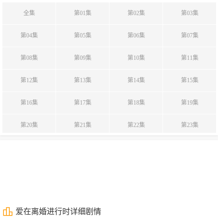
全集
第01集
第02集
第03集
第04集
第05集
第06集
第07集
第08集
第09集
第10集
第11集
第12集
第13集
第14集
第15集
第16集
第17集
第18集
第19集
第20集
第21集
第22集
第23集
第24集
第25集
第26集
第27集
第28集
第29集
第30集
第31集
爱在离婚进行时详细剧情