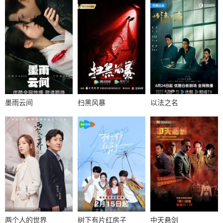
墨雨云间
扫黑风暴
以法之名
两个人的世界
树下有片红房子
中天悬剑