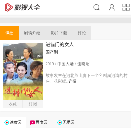
详细
剧情介绍
影片下载
评论
进错门的女人
国产剧
2019 / 中国大陆 / 谢晓嵋
故事发生在河北燕山脚下一个名叫凤河湾的村
庄。花彩蝶..
详情
收藏
订阅
速度云
百度云
无尽云