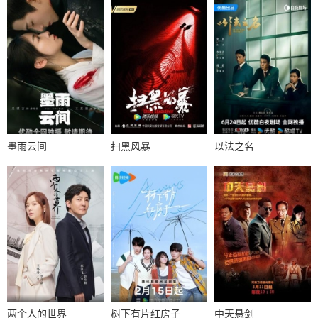
墨雨云间
扫黑风暴
以法之名
两个人的世界
树下有片红房子
中天悬剑