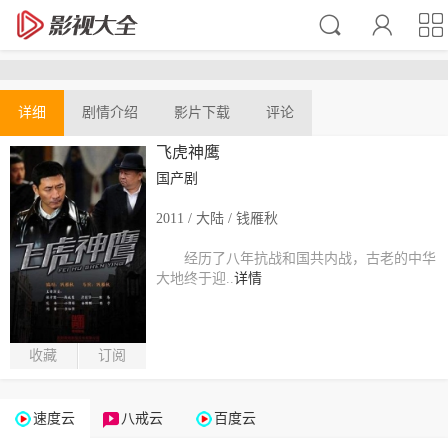
详细
剧情介绍
影片下载
评论
飞虎神鹰
国产剧
2011 / 大陆 / 钱雁秋
经历了八年抗战和国共内战，古老的中华
大地终于迎..
详情
收藏
订阅
速度云
八戒云
百度云