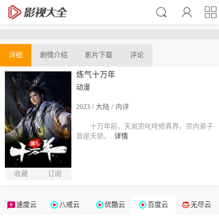
详细
剧情介绍
影片下载
评论
炼气十万年
动漫
2023 / 大陆 / 内详
十万年前，天岚宗叱咤修真界，宗内弟子
皆是天骄，..
详情
收藏
订阅
速度云
八戒云
优酷云
百度云
无尽云