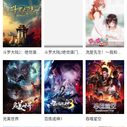
斗罗大陆2：绝世唐门2023
斗罗大陆2绝世唐门第6季·动态漫
洗屋先生！～我和那家伙在女浴池！?～
完美世界
百炼成神3
吞噬星空