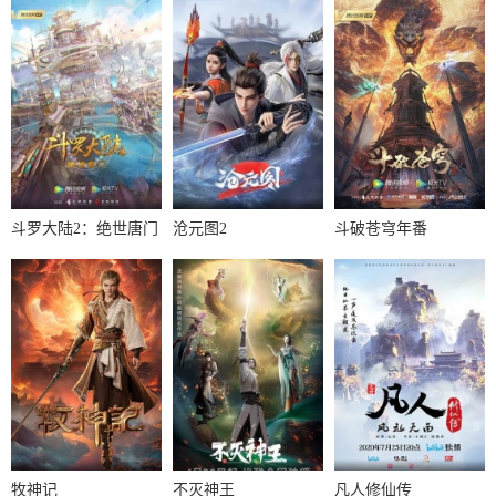
斗罗大陆2：绝世唐门
沧元图2
斗破苍穹年番
牧神记
不灭神王
凡人修仙传