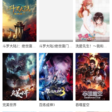
斗罗大陆2：绝世唐门2023
斗罗大陆2绝世唐门第6季·动态漫
洗屋先生！～我和那家伙在女浴池！?～
完美世界
百炼成神3
吞噬星空