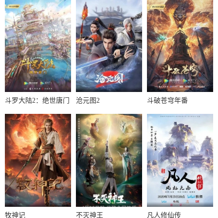
斗罗大陆2：绝世唐门
沧元图2
斗破苍穹年番
牧神记
不灭神王
凡人修仙传