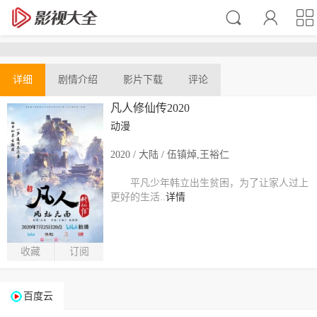
详细
剧情介绍
影片下载
评论
凡人修仙传2020
动漫
2020 / 大陆 / 伍镇焯,王裕仁
平凡少年韩立出生贫困，为了让家人过上
更好的生活..
详情
收藏
订阅
百度云