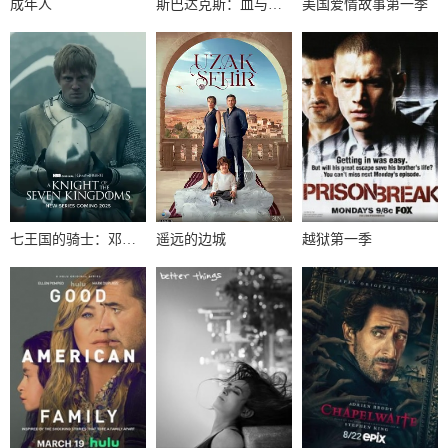
成年人
斯巴达克斯：血与沙第一季
美国爱情故事第一季
七王国的骑士：邓肯与伊戈第一季
遥远的边城
越狱第一季