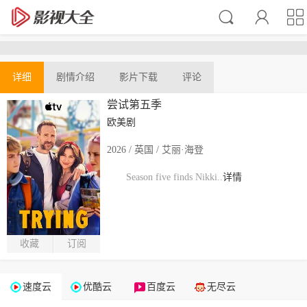
详细
剧情介绍
影片下载
评论
尝试第五季
欧美剧
2026 / 英国 / 艾丽·海登
Season five finds Nikki..
详情
收藏
订阅
速度云
优酷云
百度云
无尽云