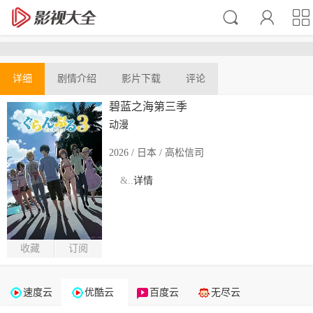
详细
剧情介绍
影片下载
评论
碧蓝之海第三季
动漫
2026 / 日本 / 高松信司
&..
详情
收藏
订阅
速度云
优酷云
百度云
无尽云