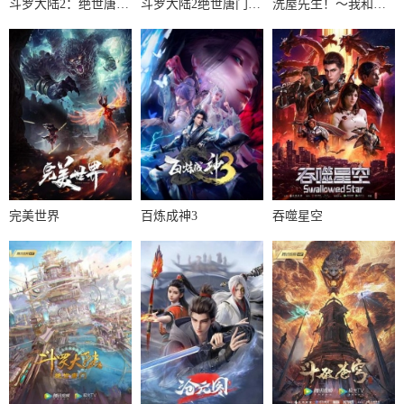
斗罗大陆2：绝世唐门2023
斗罗大陆2绝世唐门第6季·动态漫
洗屋先生！～我和那家伙在女浴池！?～
完美世界
百炼成神3
吞噬星空