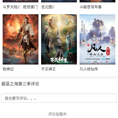
斗罗大陆2：绝世唐门
沧元图2
斗破苍穹年番
牧神记
不灭神王
凡人修仙传
碧蓝之海第三季评论
评论加载中...