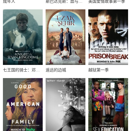
成年人
斯巴达克斯：血与沙第一季
美国爱情故事第一季
七王国的骑士：邓肯与伊戈第一季
遥远的边城
越狱第一季