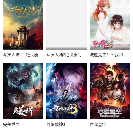
斗罗大陆2：绝世唐门2023
斗罗大陆2绝世唐门第6季·动态漫
洗屋先生！～我和那家伙在女浴池！?～
完美世界
百炼成神3
吞噬星空