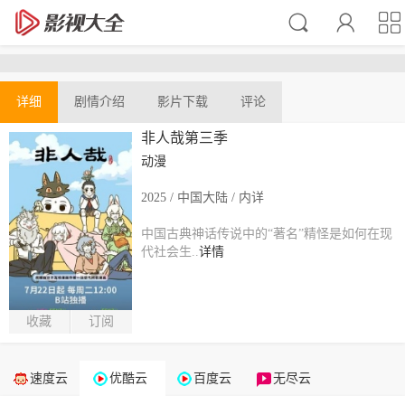
详细
剧情介绍
影片下载
评论
非人哉第三季
动漫
2025 / 中国大陆 / 内详
中国古典神话传说中的“著名”精怪是如何在现
代社会生..
详情
收藏
订阅
速度云
优酷云
百度云
无尽云