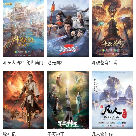
斗罗大陆2：绝世唐门
沧元图2
斗破苍穹年番
牧神记
不灭神王
凡人修仙传