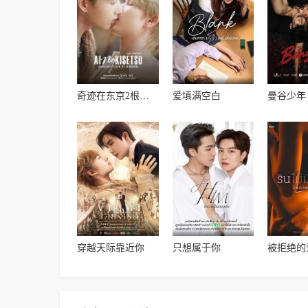
奇迹在东京2根岛恋爱季节
爱填满空白
曼谷少年
穿越天际靠近你
只想属于你
被拒绝的