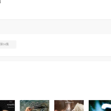
情
第04集