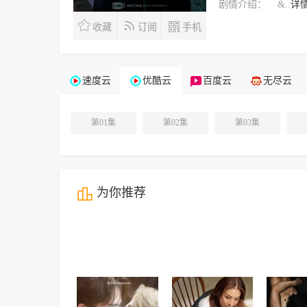
剧情介绍：
&..
详
收藏
订阅
手机
速度云
优酷云
百度云
无尽云
第01集
第02集
第03集
为你推荐