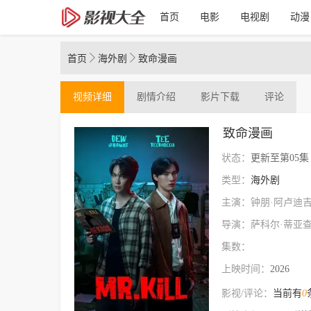
首页
电影
电视剧
动漫
首页
海外剧
致命漫画
视频
详细
剧情介绍
影片下载
评论
致命漫画
状态：
更新至第05集
类型：
海外剧
主演：钟朋·阿卢迪吉
导演：萨科尔·蒂亚
集数：
上映时间：
2026
影视/评论：
当前有
0