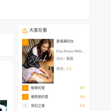
大家在看
爱填满空白
1
Faya Peraya Malisorn,Yoko Apasra Lertprasert
2024 / 泰国
评分：
0.0
秘密的爱
0.0
2
被拒绝的爱
0.0
3
世纪之爱
0.0
4