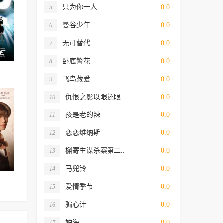
只为你一人
0.0
5
曼谷少年
0.0
6
无可替代
0.0
7
卧底警花
0.0
8
飞鸟藏爱
0.0
9
仇恨之影以眼还眼
0.0
10
孩是老的辣
0.0
11
恋恋维纳斯
0.0
12
槲寄生谋杀案第二..
0.0
13
马兜铃
0.0
14
爱情季节
0.0
15
骗心计
0.0
16
妒海
0.0
17