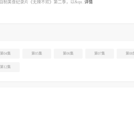
自制美食纪录片《无辣不欢》第二季，以&qu..
详情
第04集
第05集
第06集
第07集
第08
第12集