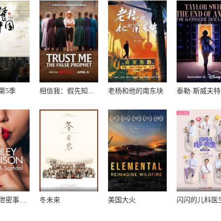
第5季
相信我：假先知真面目
老杨和他的南东块
偷情网站泄密事件：性、谎言与丑闻
冬未来
美国大火