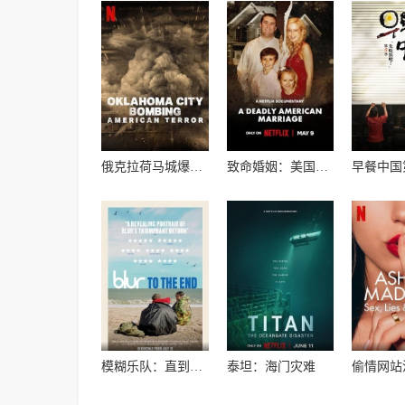
俄克拉荷马城爆炸案：美国恐袭
致命婚姻：美国逆伦案之谜
早餐中国
模糊乐队：直到尽头
泰坦：海门灾难