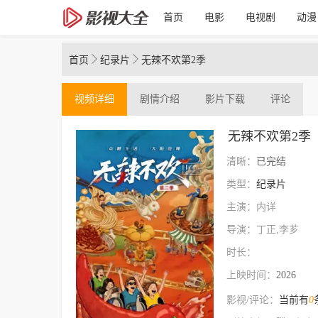
首页
电影
电视剧
动漫
首页
纪录片
无辣不欢第2季
视频
详细
剧情介绍
影片下载
评论
无辣不欢第2季
清晰：
已完结
类型：
纪录片
主演：内详
导演：丁正,李芗
时长：
上映时间：
2026
影视/评论：
当前有
0