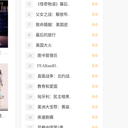
《怪奇物语》幕后..
0.0
5
父女之战：解放布..
0.0
6
致命婚姻：美国逆..
0.0
7
最后的旅行
0.0
8
美国大火
0.0
9
泰勒·斯威夫特：时代巡回演唱会，一个时代的结束
图书管理员
0.0
10
FEARandD..
0.0
11
直面战争：北约战..
0.0
12
教育和爱国
0.0
13
匈牙利：民主暗黑..
0.0
14
美洲大宝荐：黄粱..
0.0
15
闪闪的儿科医生第三季
疾速剧痛
0.0
16
早餐中国第5季
0.0
17