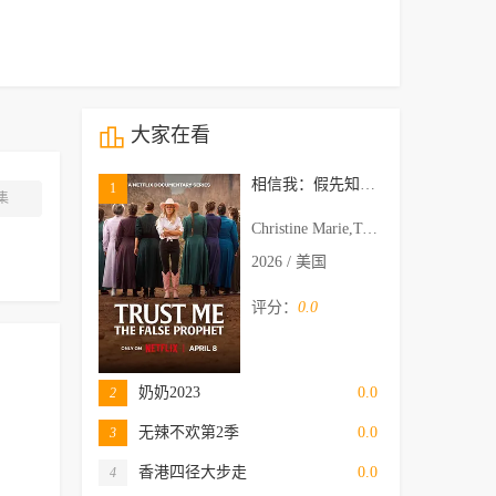
大家在看
相信我：假先知真面目
1
集
Christine Marie,Tolga Katas
2026 / 美国
评分：
0.0
奶奶2023
0.0
2
无辣不欢第2季
0.0
3
香港四径大步走
0.0
4