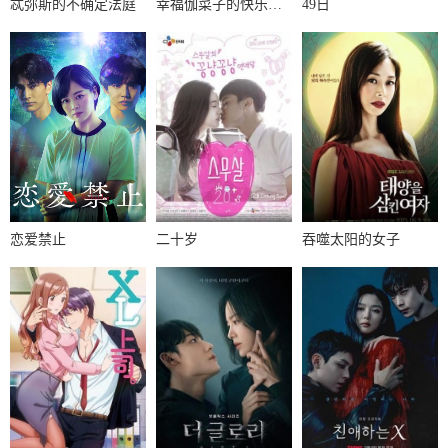
忒弥斯的不确定法庭
幸福伽菜子的快乐杀手生活
49日
恋爱禁止
二十岁
吞噬太阳的女子