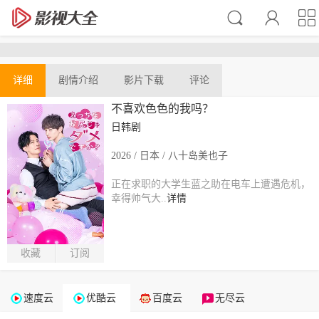
详细
剧情介绍
影片下载
评论
不喜欢色色的我吗？
日韩剧
2026 / 日本 / 八十岛美也子
正在求职的大学生蓝之助在电车上遭遇危机，
幸得帅气大..
详情
收藏
订阅
速度云
优酷云
百度云
无尽云