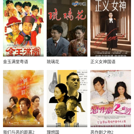
金玉满堂粤语
琉璃花
正义女神国语
我们与恶的距离2
理想国
恶作剧之吻2