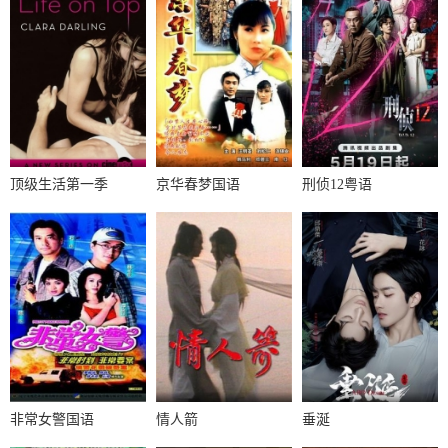
顶级生活第一季
京华春梦国语
刑侦12粤语
非常女警国语
情人箭
垂涎