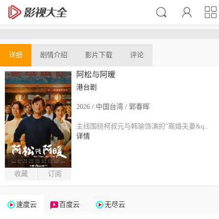
详细
剧情介绍
影片下载
评论
阿松与阿暖
港台剧
2026 / 中国台湾 / 郭春晖
主线围绕柯叔元与韩瑜饰演的"离婚夫妻&q..
详情
收藏
订阅
速度云
百度云
无尽云