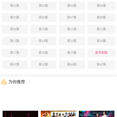
第01集
第02集
第03集
第04集
第05集
第06集
第07集
第08集
第09集
第10集
第11集
第12集
第13集
第14集
第15集
第16集
第17集
第18集
第19集
更多剧集
第41集
第42集
第44集
第43集
为你推荐